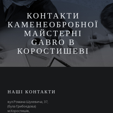
КОНТАКТИ
КАМЕНЕОБРОБНОЇ
МАЙСТЕРНІ
GABRO В
КОРОСТИШЕВІ
НАШІ КОНТАКТИ
вул.Романа Шухевича, 37,
(була Грибоєдова)
м.Коростишів,