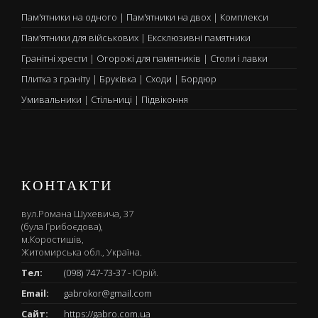
Пам'ятники на одного
|
Пам'ятники на двох
|
Комплекси
Пам'ятники для військових
|
Ексклюзивні памятники
Гранітні хрести
|
Огорожі для памятників
|
Столи і лавки
Плитка з граніту
|
Бруківка
|
Сходи
|
Бордюр
Умивальники
|
Стільниці
|
Підвіконня
КОНТАКТИ
вул.Романа Шухевича, 37
(була Грибоєдова),
м.Коростишів,
Житомирська обл., Україна.
Тел:
(098) 747-73-37
- Юрій.
Email:
gabrokor@gmail.com
Сайт:
https://gabro.com.ua