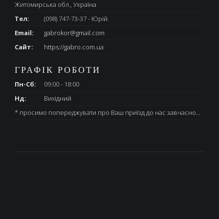
Житомирська обл., Україна
Тел:
(098) 747-73-37 - Юрій.
Email:
gabrokor@gmail.com
Сайт:
https://gabro.com.ua
ГРАФІК РОБОТИ
Пн-Сб:
09:00 - 18:00
Нд:
Вихідний
* просимо попереджувати про Ваш приїзд до нас завчасно...